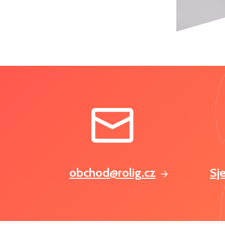
obchod@rolig.cz
Sj