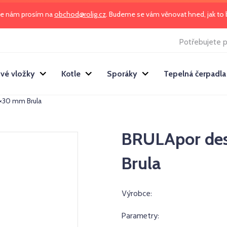
te nám prosím na
obchod@rolig.cz
. Budeme se vám věnovat hned, jak t
Potřebujete p
vé vložky
Kotle
Sporáky
Tepelná čerpadla
×30 mm Brula
BRULApor de
Brula
Výrobce:
Parametry: