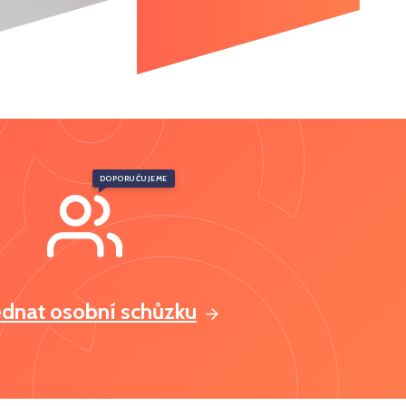
DOPORUČUJEME
ednat osobní schůzku