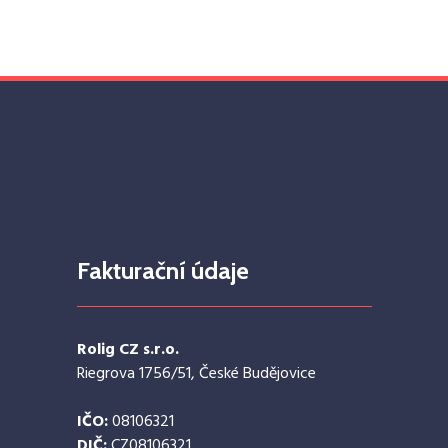
Fakturační údaje
Rolig CZ s.r.o.
Riegrova 1756/51, České Budějovice
IČO:
08106321
DIČ:
CZ08106321