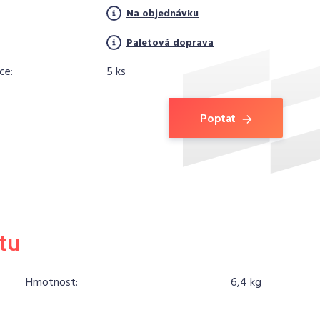
Na objednávku
Paletová doprava
ce:
5 ks
Poptat
tu
Hmotnost:
6,4 kg