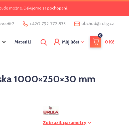
o bude možné. Děkujeme za pochopení.
@
obchod
rolig.cz
oradit?
+420 792 772 833
0
Materiál
Můj účet
0
Kč
ska 1000×250×30 mm
Zobrazit parametry