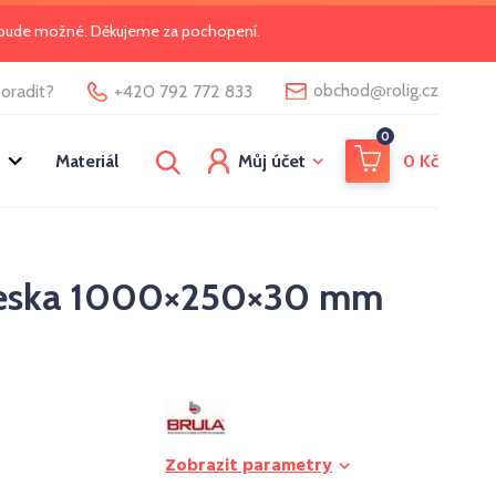
o bude možné. Děkujeme za pochopení.
@
obchod
rolig.cz
oradit?
+420 792 772 833
0
Materiál
Můj účet
0
Kč
eska 1000×250×30 mm
Zobrazit parametry