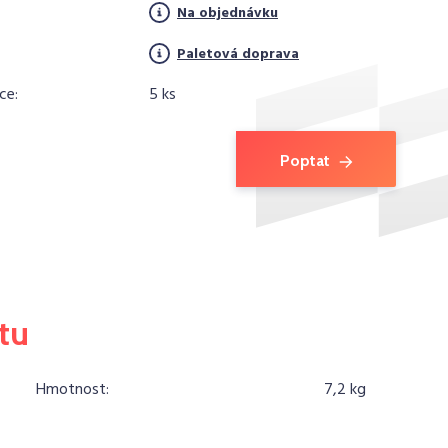
Na objednávku
Paletová doprava
ce:
5 ks
Poptat
tu
Hmotnost:
7,2 kg