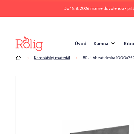
Do 16. 8. 2026 máme dovolenou - piš
Úvod
Kamna
Krbo
Úvod
Kamnářský materiál
BRULAheat deska 1000×25