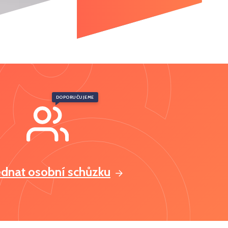
DOPORUČUJEME
ednat osobní schůzku