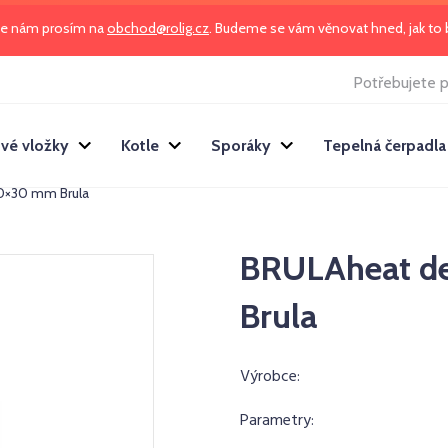
te nám prosím na
obchod@rolig.cz
. Budeme se vám věnovat hned, jak t
Potřebujete p
vé vložky
Kotle
Sporáky
Tepelná čerpadla
0×30 mm Brula
BRULAheat d
Brula
Výrobce:
Parametry: