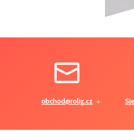
obchod@rolig.cz
Sj