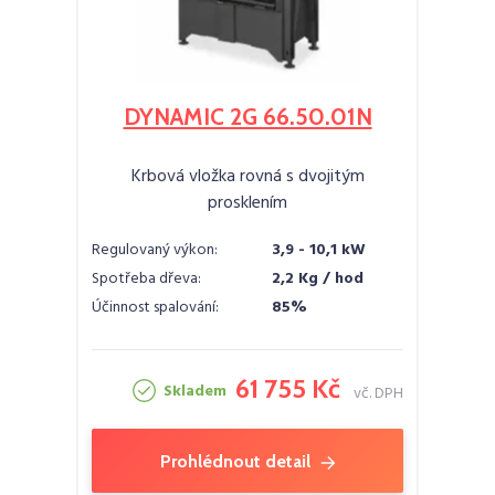
DYNAMIC 2G 66.50.01N
Krbová vložka rovná s dvojitým
prosklením
Regulovaný výkon:
3,9 - 10,1 kW
Spotřeba dřeva:
2,2 Kg / hod
Účinnost spalování:
85%
61 755 Kč
Skladem
vč. DPH
Prohlédnout detail