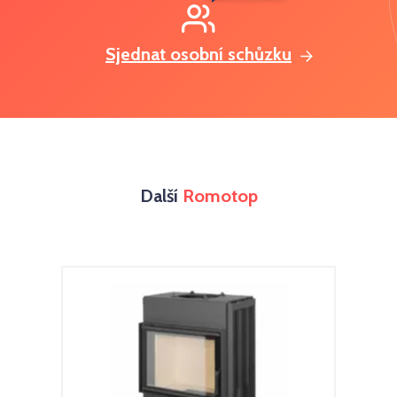
Sjednat osobní schůzku
Další
Romotop