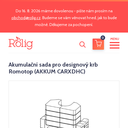
Do 16. 8. 2026 máme dovolenou - pište nám prosím na
obchod@rolig.cz
. Budeme se vám věnovat hned, jak to bude
možné. Děkujeme za pochopení.
0
MENU
Akumulační sada pro designový krb
Romotop (AKKUM CARXDHC)