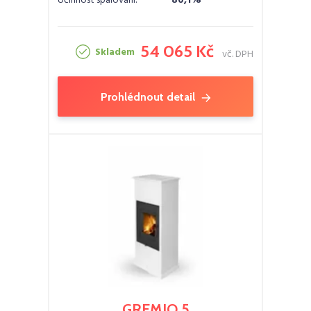
Účinnost spalování:
80,1%
54 065 Kč
Skladem
vč. DPH
Prohlédnout detail
GREMIO 5