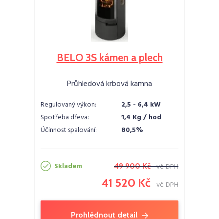
BELO 3S kámen a plech
Průhledová krbová kamna
Regulovaný výkon:
2,5 - 6,4 kW
Spotřeba dřeva:
1,4 Kg / hod
Účinnost spalování:
80,5%
Skladem
49 900 Kč
vč. DPH
41 520 Kč
vč. DPH
Prohlédnout detail