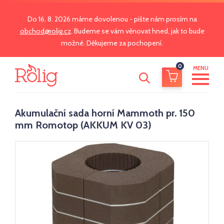
Do 16. 8. 2026 máme dovolenou - pište nám prosím na
obchod@rolig.cz
. Budeme se vám věnovat hned, jak to bude
možné. Děkujeme za pochopení.
0
MENU
Akumulační sada horní Mammoth pr. 150
mm Romotop (AKKUM KV 03)