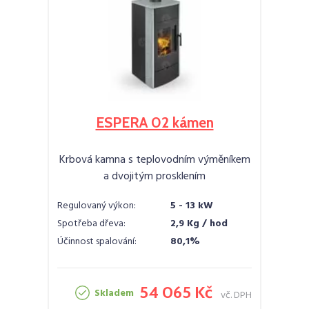
ESPERA 02 kámen
Krbová kamna s teplovodním výměníkem
a dvojitým prosklením
Regulovaný výkon:
5 - 13 kW
Spotřeba dřeva:
2,9 Kg / hod
Účinnost spalování:
80,1%
54 065 Kč
Skladem
vč. DPH