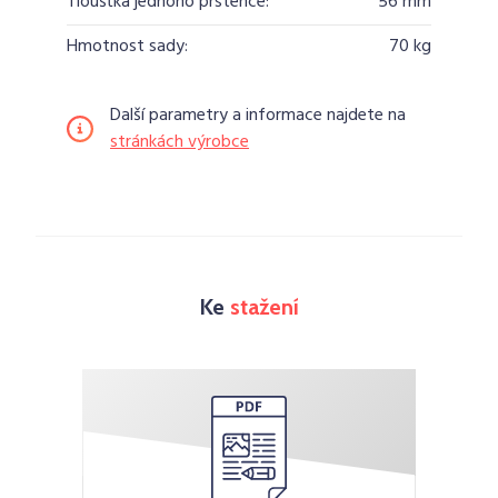
Tloušťka jednoho prstence:
56 mm
Hmotnost sady:
70 kg
Další parametry a informace najdete na
stránkách výrobce
Ke
stažení