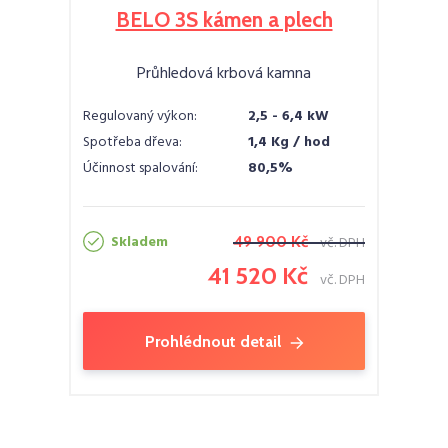
BELO 3S kámen a plech
Průhledová krbová kamna
Regulovaný výkon:
2,5 - 6,4 kW
Spotřeba dřeva:
1,4 Kg / hod
Účinnost spalování:
80,5%
Skladem
49 900 Kč
vč. DPH
41 520 Kč
vč. DPH
Prohlédnout detail