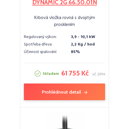
DYNAMIC 2G 66.50.01N
Krbová vložka rovná s dvojitým
prosklením
Regulovaný výkon:
3,9 - 10,1 kW
Spotřeba dřeva:
2,2 Kg / hod
Účinnost spalování:
85%
61 755 Kč
Skladem
vč. DPH
Prohlédnout detail