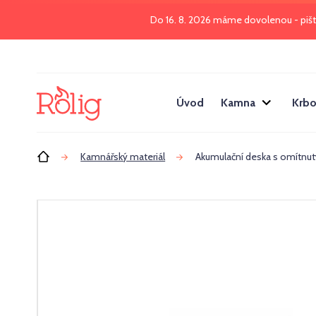
Do 16. 8. 2026 máme dovolenou - piš
Úvod
Kamna
Krbo
Úvod
Kamnářský materiál
Akumulační deska s omítn