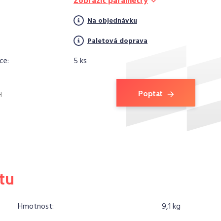
Zobrazit parametry
Na objednávku
Paletová doprava
ce:
5 ks
Poptat
H
tu
Hmotnost:
9,1 kg