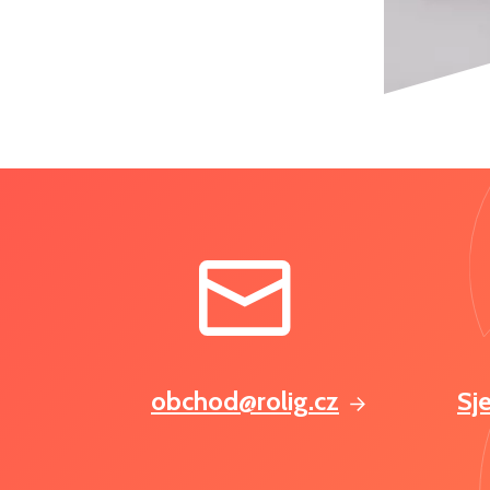
obchod@rolig.cz
Sj