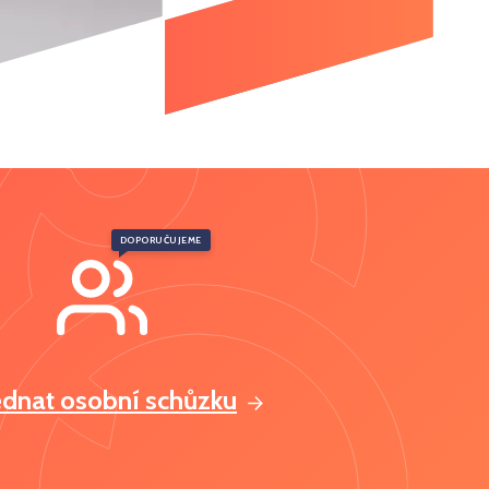
DOPORUČUJEME
ednat osobní schůzku