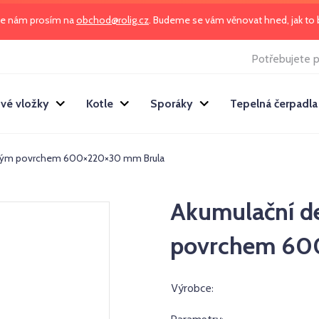
te nám prosím na
obchod@rolig.cz
. Budeme se vám věnovat hned, jak t
Potřebujete p
vé vložky
Kotle
Sporáky
Tepelná čerpadla
utým povrchem 600×220×30 mm Brula
Akumulační d
povrchem 60
Výrobce: