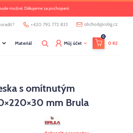
o bude možné. Děkujeme za pochopení.
@
obchod
rolig.cz
oradit?
+420 792 772 833
0
Materiál
Můj účet
0
Kč
eska s omítnutým
0×220×30 mm Brula