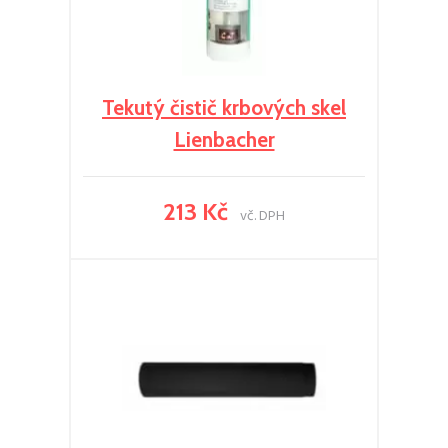
Tekutý čistič krbových skel
Lienbacher
213 Kč
vč. DPH