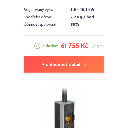
Regulovaný výkon:
3,9 - 10,1 kW
Spotřeba dřeva:
2,2 Kg / hod
Účinnost spalování:
85%
61 755 Kč
Skladem
vč. DPH
Prohlédnout detail