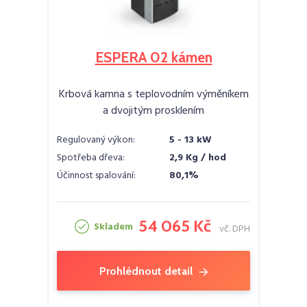
ESPERA 02 kámen
Krbová kamna s teplovodním výměníkem
a dvojitým prosklením
Regulovaný výkon:
5 - 13 kW
Spotřeba dřeva:
2,9 Kg / hod
Účinnost spalování:
80,1%
54 065 Kč
Skladem
vč. DPH
Prohlédnout detail