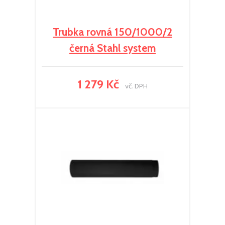
Trubka rovná 150/1000/2
černá Stahl system
1 279 Kč
vč. DPH