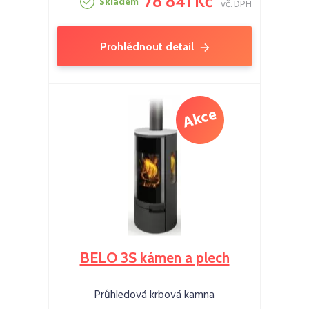
78 841 Kč
Skladem
vč. DPH
Prohlédnout detail
BELO 3S kámen a plech
Průhledová krbová kamna