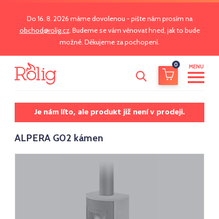
Do 16. 8. 2026 máme dovolenou - pište nám prosím na
obchod@rolig.cz
. Budeme se vám věnovat hned, jak to bude
možné. Děkujeme za pochopení.
0
MENU
Je nám líto, ale produkt již není v prodeji.
ALPERA G02 kámen