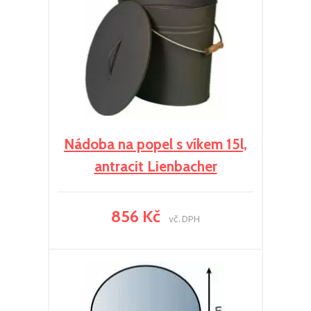
Nádoba na popel s víkem 15l,
antracit Lienbacher
856 Kč
vč. DPH