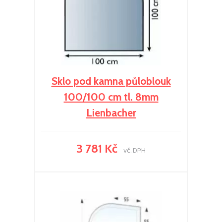
Sklo pod kamna půloblouk
100/100 cm tl. 8mm
Lienbacher
3 781 Kč
vč. DPH