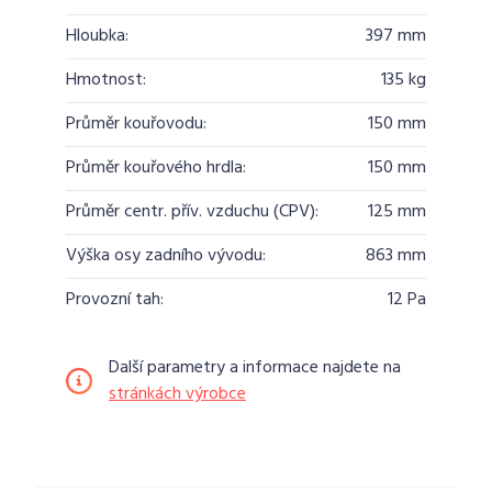
Hloubka:
397 mm
Hmotnost:
135 kg
Průměr kouřovodu:
150 mm
Průměr kouřového hrdla:
150 mm
Průměr centr. přív. vzduchu (CPV):
125 mm
Výška osy zadního vývodu:
863 mm
Provozní tah:
12 Pa
Další parametry a informace najdete na
stránkách výrobce