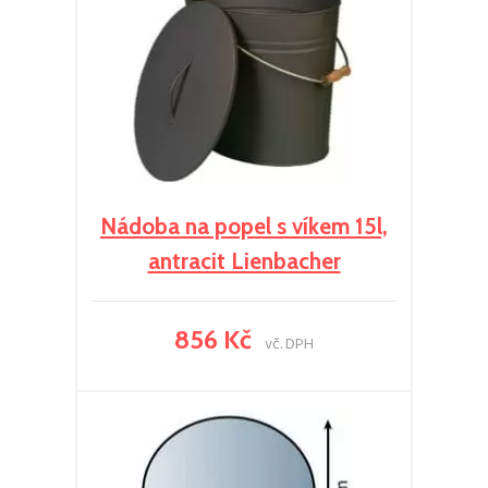
Nádoba na popel s víkem 15l,
antracit Lienbacher
856 Kč
vč. DPH