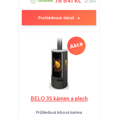
78 841 Kč
Skladem
vč. DPH
Prohlédnout detail
BELO 3S kámen a plech
Průhledová krbová kamna