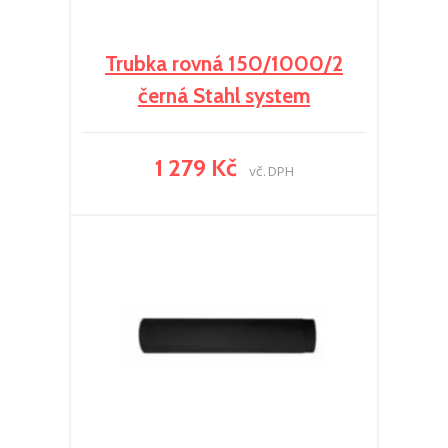
Trubka rovná 150/1000/2
černá Stahl system
1 279 Kč
vč. DPH