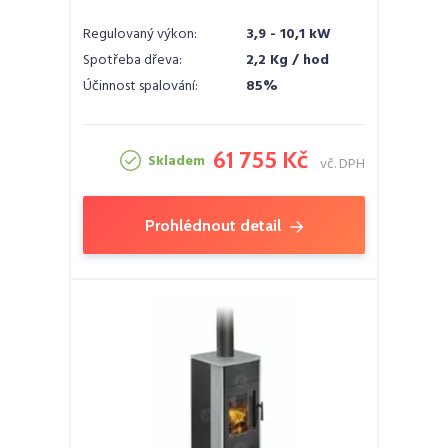
Regulovaný výkon:
3,9 - 10,1 kW
Spotřeba dřeva:
2,2 Kg / hod
Účinnost spalování:
85%
61 755 Kč
Skladem
vč. DPH
Prohlédnout detail