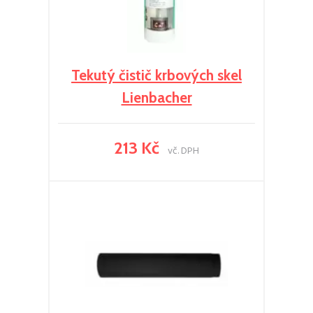
Tekutý čistič krbových skel
Lienbacher
213 Kč
vč. DPH