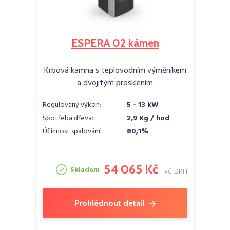
ESPERA 02 kámen
Krbová kamna s teplovodním výměníkem
a dvojitým prosklením
Regulovaný výkon:
5 - 13 kW
Spotřeba dřeva:
2,9 Kg / hod
Účinnost spalování:
80,1%
54 065 Kč
Skladem
vč. DPH
Prohlédnout detail