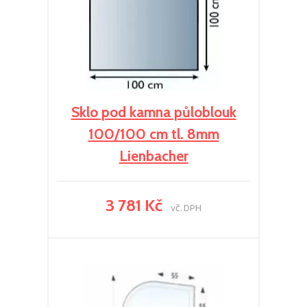
Sklo pod kamna půloblouk
100/100 cm tl. 8mm
Lienbacher
3 781 Kč
vč. DPH