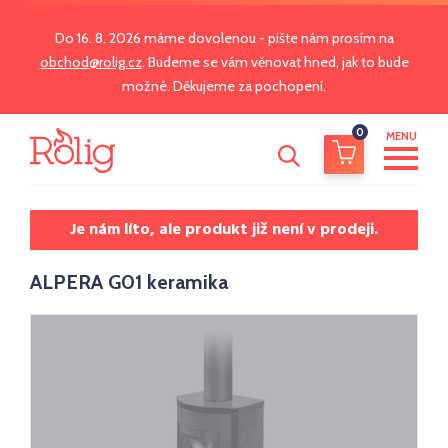
Do 16. 8. 2026 máme dovolenou - pište nám prosím na
obchod@rolig.cz
. Budeme se vám věnovat hned, jak to bude
možné. Děkujeme za pochopení.
0
MENU
Je nám líto, ale produkt již není v prodeji.
ALPERA G01 keramika