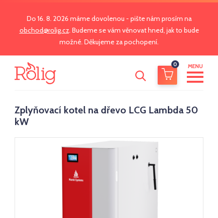
Do 16. 8. 2026 máme dovolenou - pište nám prosím na
obchod@rolig.cz
. Budeme se vám věnovat hned, jak to bude
možné. Děkujeme za pochopení.
0
MENU
Zplyňovací kotel na dřevo LCG Lambda 50
kW