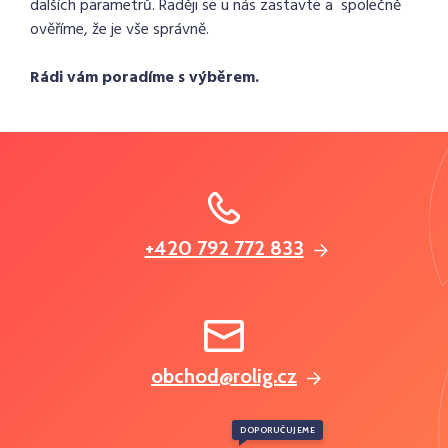
dalších parametrů. Raději se u nás zastavte a společně
ověříme, že je vše správně.
Rádi vám poradíme s výběrem.
+420 792 772 833
obchod@rolig.cz
DOPORUČUJEME