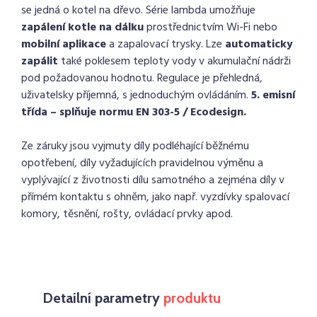
se jedná o kotel na dřevo. S
érie lambda umožňuje
zapálení kotle na dálku
prostřednictvím Wi-Fi nebo
mobilní aplikace
a zapalovací trysky. L
ze
automaticky
zapálit
také poklesem teploty vody v akumulační nádrži
pod požadovanou hodnotu. R
egulace je přehledná,
uživatelsky příjemná, s jednoduchým ovládáním.
5. emisní
třída – splňuje normu EN 303-5 / Ecodesign.
Ze záruky jsou vyjmuty díly podléhající běžnému
opotřebení, díly vyžadujících pravidelnou výměnu a
vyplývající z životnosti dílu samotného a zejména díly v
přímém kontaktu s ohněm, jako např. vyzdívky spalovací
komory, těsnění, rošty, ovládací prvky apod.
Detailní parametry
produktu