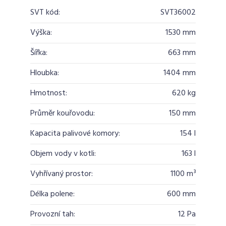
SVT kód:
SVT36002
Výška:
1530 mm
Šířka:
663 mm
Hloubka:
1404 mm
Hmotnost:
620 kg
Průměr kouřovodu:
150 mm
Kapacita palivové komory:
154 l
Objem vody v kotli:
163 l
Vyhřívaný prostor:
1100 m³
Délka polene:
600 mm
Provozní tah:
12 Pa