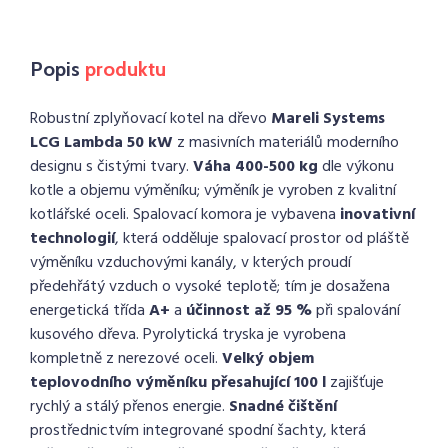
Popis
produktu
Robustní zplyňovací kotel na dřevo
Mareli Systems
LCG Lambda 50 kW
z masivních materiálů moderního
designu s čistými tvary.
V
áha 400-500 kg
dle výkonu
kotle a objemu výměníku;
výměník je vyroben z kvalitní
kotlářské oceli. S
palovací komora je vybavena
inovativní
technologií
, která odděluje spalovací prostor od pláště
výměníku vzduchovými kanály, v kterých proudí
předehřátý vzduch o vysoké teplotě;
tím je dosažena
energetická třída
A+
a
účinnost až 95 %
při spalování
kusového dřeva. P
yrolytická tryska je vyrobena
kompletně z nerezové oceli.
V
elký objem
teplovodního výměníku přesahující 100 l
zajišťuje
rychlý a stálý přenos energie.
S
nadné čištění
prostřednictvím integrované spodní šachty, která