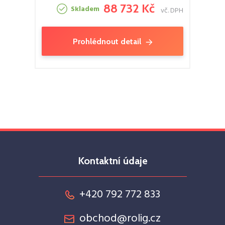
88 732 Kč
Skladem
vč. DPH
Prohlédnout detail
Kontaktní údaje
+420 792 772 833
obchod@rolig.cz