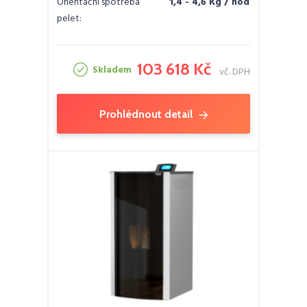
Orientační spotřeba
1,4 - 4,6 Kg / hod
pelet:
103 618 Kč
Skladem
vč. DPH
Prohlédnout detail