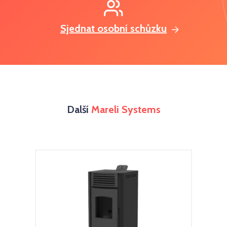
Sjednat osobní schůzku
Další
Mareli Systems