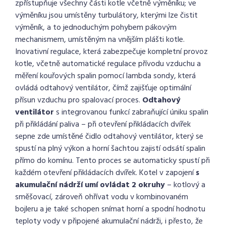
zpřístupňuje všechny části kotle včetně výměníku;
ve
výměníku jsou umístěny turbulátory, kterými lze čistit
výměník, a to jednoduchým pohybem pákovým
mechanismem, umístěným na vnějším plášti kotle.
I
novativní regulace, která zabezpečuje kompletní provoz
kotle, včetně automatické regulace přívodu vzduchu a
měření kouřových spalin pomocí lambda sondy, která
ovládá odtahový ventilátor, čímž zajišťuje optimální
přísun vzduchu pro spalovací proces.
O
dtahový
ventilátor
s integrovanou funkcí zabraňující úniku spalin
při přikládání paliva – při otevření přikládacích dvířek
sepne zde umístěné čidlo odtahový ventilátor, který se
spustí na plný výkon a horní šachtou zajistí odsátí spalin
přímo do komínu. Tento proces se automaticky spustí při
každém otevření přikládacích dvířek. K
otel v zapojení
s
akumulační nádrží umí ovládat 2 okruhy
– kotlový a
směšovací, zároveň ohřívat vodu v kombinovaném
bojleru a je také schopen snímat horní a spodní hodnotu
teploty vody v připojené akumulační nádrži, i přesto, že