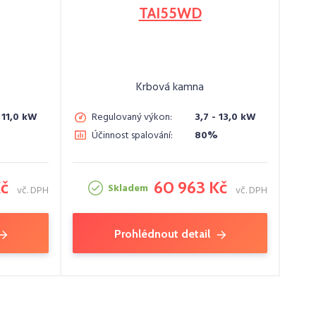
TAI55WD
Krbová kamna
- 11,0 kW
Regulovaný výkon:
3,7 - 13,0 kW
Účinnost spalování:
80%
Kč
60 963 Kč
Skladem
vč. DPH
vč. DPH
Prohlédnout detail