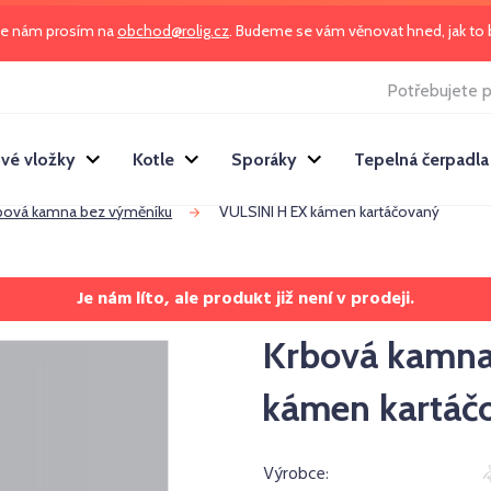
te nám prosím na
obchod@rolig.cz
. Budeme se vám věnovat hned, jak t
Potřebujete p
vé vložky
Kotle
Sporáky
Tepelná čerpadla
bová kamna bez výměníku
VULSINI H EX kámen kartáčovaný
Je nám líto, ale produkt již není v prodeji.
Krbová kamna
kámen kartáč
Výrobce: