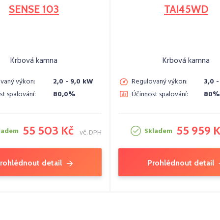
SENSE 103
TAI45WD
Krbová kamna
Krbová kamna
vaný výkon:
2,0 - 9,0 kW
Regulovaný výkon:
3,0 
st spalování:
80,0%
Účinnost spalování:
80%
55 503 Kč
55 959 
ladem
Skladem
vč. DPH
rohlédnout detail
Prohlédnout detail