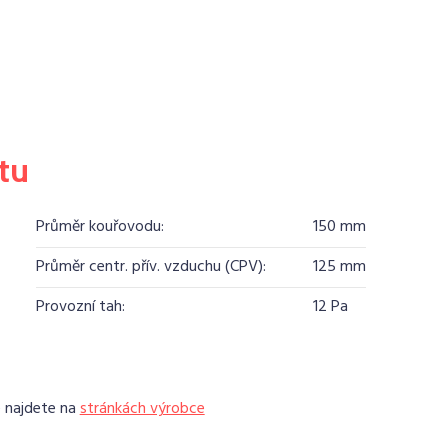
tu
Průměr kouřovodu:
150 mm
Průměr centr. přív. vzduchu (CPV):
125 mm
Provozní tah:
12 Pa
e najdete na
stránkách výrobce