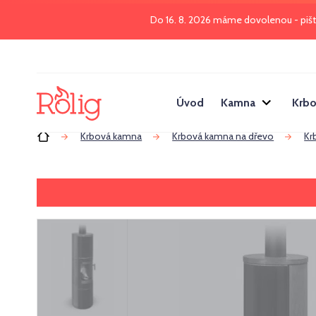
Do 16. 8. 2026 máme dovolenou - piš
Úvod
Kamna
Krbo
Úvod
Krbová kamna
Krbová kamna na dřevo
Kr