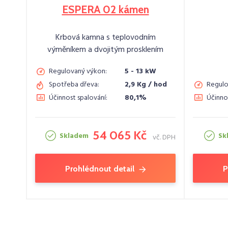
ESPERA 02 kámen
Krbová kamna s teplovodním
výměníkem a dvojitým prosklením
Regulovaný výkon:
5 - 13 kW
Spotřeba dřeva:
2,9 Kg / hod
Regulo
Účinnost spalování:
80,1%
Účinno
54 065 Kč
Skladem
Sk
vč. DPH
Prohlédnout detail
P