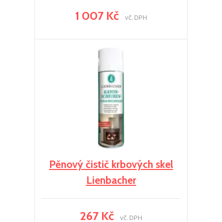
1 007 Kč
vč. DPH
Pěnový čistič krbových skel
Lienbacher
267 Kč
vč. DPH