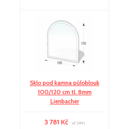
Sklo pod kamna půloblouk
100/120 cm tl. 8mm
Lienbacher
3 781 Kč
vč. DPH