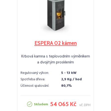
ESPERA 02 kámen
Krbová kamna s teplovodním výměníkem
a dvojitým prosklením
Regulovaný výkon:
5 - 13 kW
Spotřeba dřeva:
2,9 Kg / hod
Účinnost spalování:
80,1%
54 065 Kč
Skladem
vč. DPH