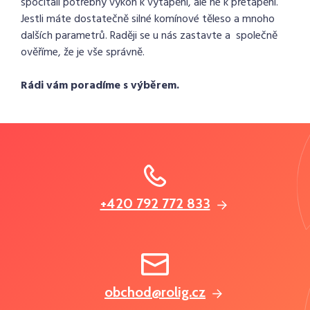
spočítali potřebný výkon k vytápění, ale ne k přetápění.
Jestli máte dostatečně silné komínové těleso a mnoho
dalších parametrů. Raději se u nás zastavte a společně
ověříme, že je vše správně.
Rádi vám poradíme s výběrem.
+420 792 772 833
obchod@rolig.cz