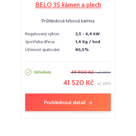
BELO 3S kámen a plech
Průhledová krbová kamna
Regulovaný výkon:
2,5 - 6,4 kW
Spotřeba dřeva:
1,4 Kg / hod
Účinnost spalování:
80,5%
Skladem
49 900 Kč
vč. DPH
41 520 Kč
vč. DPH
Prohlédnout detail