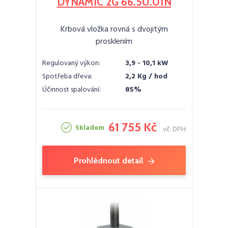
DYNAMIC 2G 66.50.01N
Krbová vložka rovná s dvojitým
prosklením
Regulovaný výkon:
3,9 - 10,1 kW
Spotřeba dřeva:
2,2 Kg / hod
Účinnost spalování:
85%
61 755 Kč
Skladem
vč. DPH
Prohlédnout detail