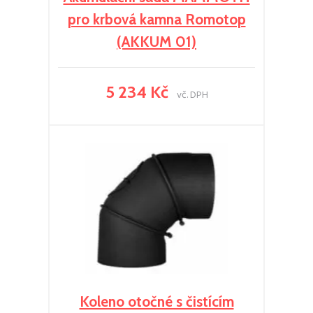
pro krbová kamna Romotop
(AKKUM 01)
5 234 Kč
vč. DPH
Koleno otočné s čistícím