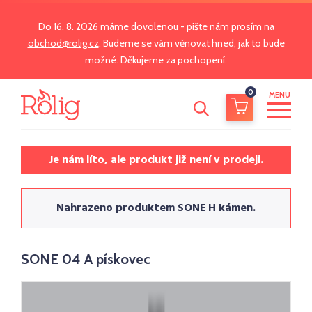
Do 16. 8. 2026 máme dovolenou - pište nám prosím na
obchod@rolig.cz
. Budeme se vám věnovat hned, jak to bude
možné. Děkujeme za pochopení.
0
MENU
Je nám líto, ale produkt již není v prodeji.
Nahrazeno produktem SONE H kámen.
SONE 04 A pískovec