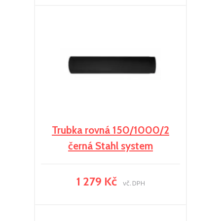
Trubka rovná 150/1000/2
černá Stahl system
1 279 Kč
vč. DPH