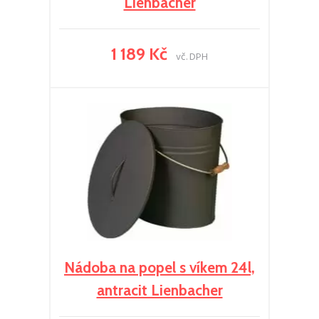
Lienbacher
1 189 Kč
vč. DPH
Nádoba na popel s víkem 24l,
antracit Lienbacher