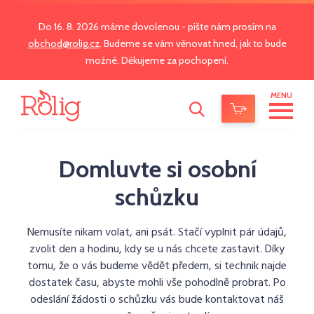
Do 16. 8. 2026 máme dovolenou - pište nám prosím na
obchod@rolig.cz
. Budeme se vám věnovat hned, jak to bude
možné. Děkujeme za pochopení.
MENU
Domluvte si osobní
schůzku
Nemusíte nikam volat, ani psát. Stačí vyplnit pár údajů,
zvolit den a hodinu, kdy se u nás chcete zastavit. Díky
tomu, že o vás budeme vědět předem, si technik najde
dostatek času, abyste mohli vše pohodlně probrat. Po
odeslání žádosti o schůzku vás bude kontaktovat náš