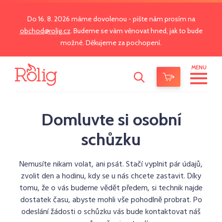
Do 16. 8. 2026 máme dovolenou - pište nám prosím na
obchod@rolig.cz
. Budeme se vám věnovat hned, jak to bude
možné. Děkujeme za pochopení.
MENU
Domluvte si osobní
schůzku
Nemusíte nikam volat, ani psát. Stačí vyplnit pár údajů,
zvolit den a hodinu, kdy se u nás chcete zastavit. Díky
tomu, že o vás budeme vědět předem, si technik najde
dostatek času, abyste mohli vše pohodlně probrat. Po
odeslání žádosti o schůzku vás bude kontaktovat náš