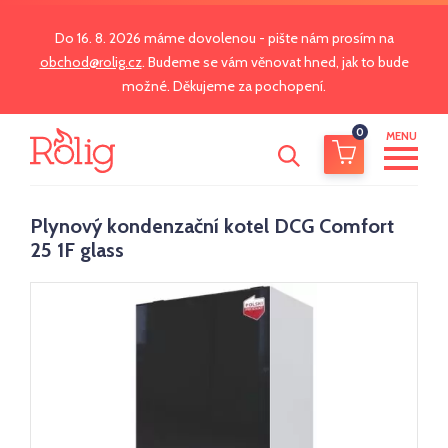
Do 16. 8. 2026 máme dovolenou - pište nám prosím na
obchod@rolig.cz
. Budeme se vám věnovat hned, jak to bude
možné. Děkujeme za pochopení.
0
MENU
Plynový kondenzační kotel DCG Comfort
25 1F glass