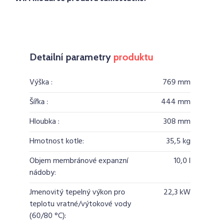
Detailní parametry
produktu
Výška :
769 mm
Šířka :
444 mm
Hloubka :
308 mm
Hmotnost kotle:
35,5 kg
Objem membránové expanzní
10,0 l
nádoby:
Jmenovitý tepelný výkon pro
22,3 kW
teplotu vratné/výtokové vody
(60/80 °C):