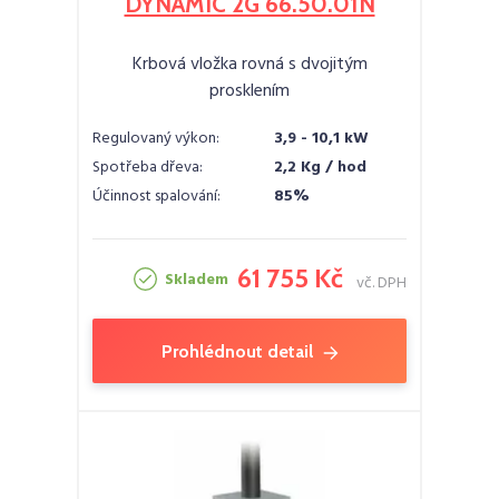
DYNAMIC 2G 66.50.01N
Krbová vložka rovná s dvojitým
prosklením
Regulovaný výkon:
3,9 - 10,1 kW
Spotřeba dřeva:
2,2 Kg / hod
Účinnost spalování:
85%
61 755 Kč
Skladem
vč. DPH
Prohlédnout detail