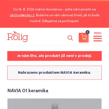
Do 16. 8. 2026 máme dovolenou - pište nám prosím na
obchod@rolig.cz
. Budeme se vám věnovat hned, jak to bude
možné. Děkujeme za pochopení.
0
MENU
Je nám líto, ale produkt již není v prodeji.
Nahrazeno produktem NAVIA keramika.
NAVIA 01 keramika