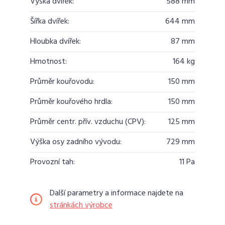
Výška dvířek:
588 mm
Šířka dvířek:
644 mm
Hloubka dvířek:
87 mm
Hmotnost:
164 kg
Průměr kouřovodu:
150 mm
Průměr kouřového hrdla:
150 mm
Průměr centr. přív. vzduchu (CPV):
125 mm
Výška osy zadního vývodu:
729 mm
Provozní tah:
11 Pa
Další parametry a informace najdete na
stránkách výrobce