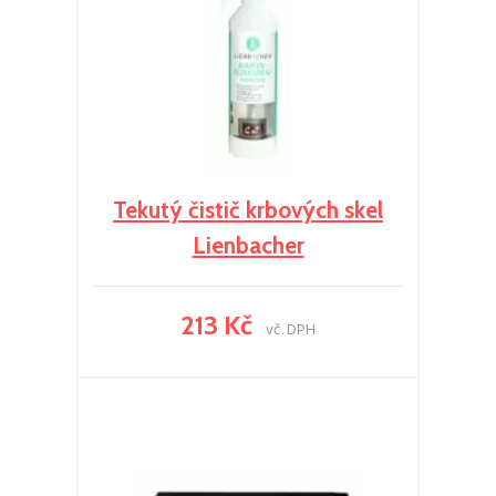
Tekutý čistič krbových skel
Lienbacher
213 Kč
vč. DPH