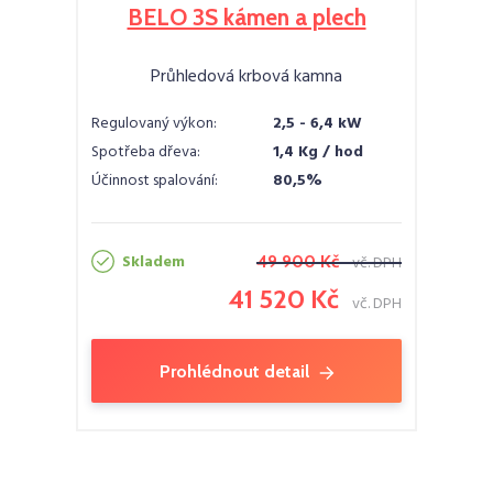
BELO 3S kámen a plech
Průhledová krbová kamna
Regulovaný výkon:
2,5 - 6,4 kW
Spotřeba dřeva:
1,4 Kg / hod
Účinnost spalování:
80,5%
Skladem
49 900 Kč
vč. DPH
41 520 Kč
vč. DPH
Prohlédnout detail