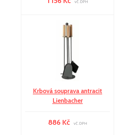
1 156 Kč
vč. DPH
Krbová souprava antracit
Lienbacher
886 Kč
vč. DPH