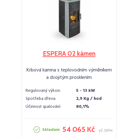
ESPERA 02 kámen
Krbová kamna s teplovodním výměníkem
a dvojitým prosklením
Regulovaný výkon:
5 - 13 kW
Spotřeba dřeva:
2,9 Kg / hod
Účinnost spalování:
80,1%
54 065 Kč
Skladem
vč. DPH