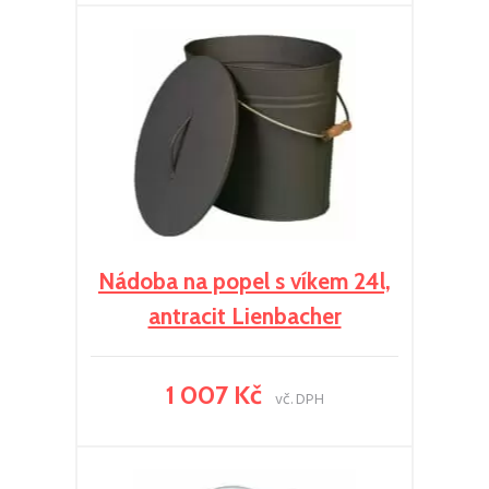
Nádoba na popel s víkem 24l,
antracit Lienbacher
1 007 Kč
vč. DPH