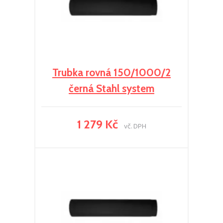
Trubka rovná 150/1000/2
černá Stahl system
1 279 Kč
vč. DPH