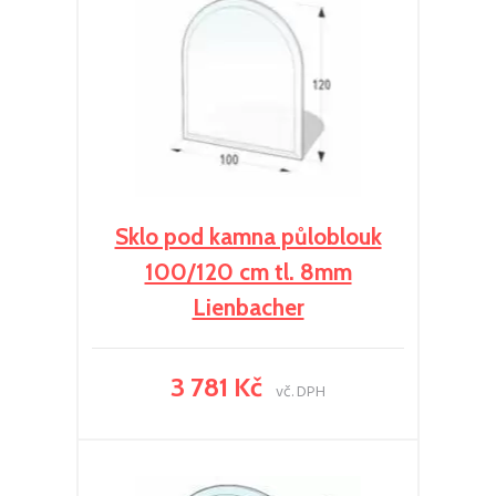
Sklo pod kamna půloblouk
100/120 cm tl. 8mm
Lienbacher
3 781 Kč
vč. DPH