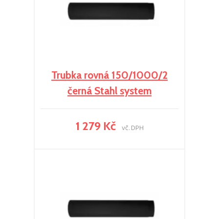
Trubka rovná 150/1000/2
černá Stahl system
1 279 Kč
vč. DPH