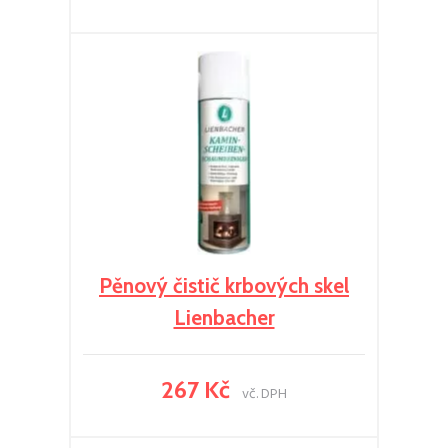
Pěnový čistič krbových skel
Lienbacher
267 Kč
vč. DPH