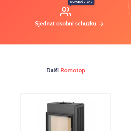
DOPORUČUJEME
Sjednat osobní schůzku
Další
Romotop