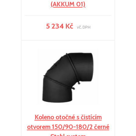
(AKKUM 01)
5 234 Kč
vč. DPH
Koleno otočné s čistícím
otvorem 150/90-180/2 černé