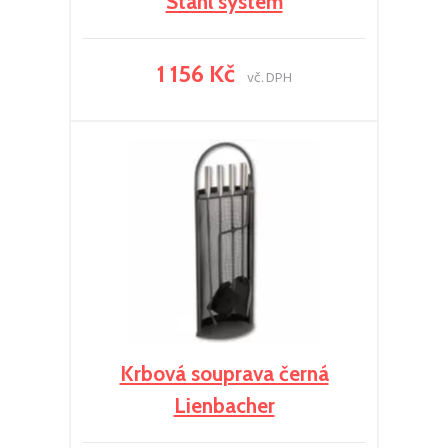
Stahl system
1 156 Kč
vč. DPH
Krbová souprava černá
Lienbacher