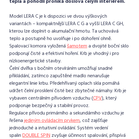
tepla a pohodlí proniká doslova celým interiérem.
Model LERA C je k dispozici ve dvou výškových
variantách – kompaktnější LERA C G a vyšší LERA C GH,
kterou lze doplnit o akumulační hmotu. Ta uchovává
teplo a postupně ho uvolňuje i po dohoření ohně.
Spalovací komora vyložená
šamotem
a dvojité boční sklo
podporují čisté a efektivní hoření. Krb je vhodný i pro
nízkoenergetické stavby.
Čelní dvířka s bočním otevíráním umožňují snadné
přikládání, zatímco zapuštěné madlo nenarušuje
elegantní linie krbu. Předehřívaný oplach skla pomáhá
udržet čelní prosklení čisté bez zbytečné námahy. Krb je
vybaven centrálním přívodem vzduchu (
CPV
), který
podporuje bezpečný a stabilní provoz.
Regulace přívodu primárního a sekundárního vzduchu je
řešena
jediným ovládacím prvkem
, což zajišťuje
jednoduché a intuitivní ovládání. Systém vedení
spalin
DOUBLE SPIN
zvyšuje účinnost spalování, přispívá