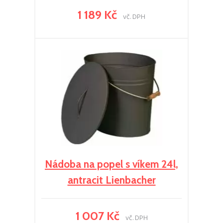
1 189 Kč
vč. DPH
Nádoba na popel s víkem 24l,
antracit Lienbacher
1 007 Kč
vč. DPH