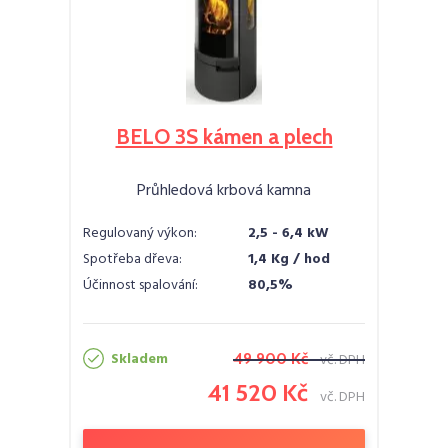
BELO 3S kámen a plech
Průhledová krbová kamna
Regulovaný výkon:
2,5 - 6,4 kW
Spotřeba dřeva:
1,4 Kg / hod
Účinnost spalování:
80,5%
Skladem
49 900 Kč
vč. DPH
41 520 Kč
vč. DPH