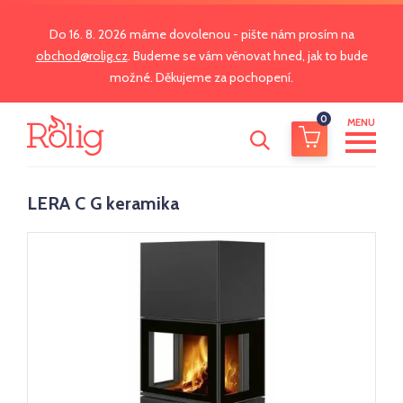
Do 16. 8. 2026 máme dovolenou - pište nám prosím na
obchod@rolig.cz
. Budeme se vám věnovat hned, jak to bude
možné. Děkujeme za pochopení.
0
MENU
LERA C G keramika