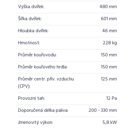
Výška dvířek:
480 mm
Šířka dvířek:
601 mm
Hloubka dvířek:
46 mm
Hmotnost:
228 kg
Průměr kouřovodu:
150 mm
Průměr kouřového hrdla:
150 mm
Průměr centr. přív. vzduchu
125 mm
(CPV):
Provozní tah:
12 Pa
Doporučená délka paliva:
200 - 330 mm
Jmenovitý výkon:
5,8 kW