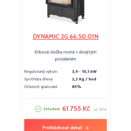
DYNAMIC 2G 66.50.01N
Krbová vložka rovná s dvojitým
prosklením
Regulovaný výkon:
3,9 - 10,1 kW
Spotřeba dřeva:
2,2 Kg / hod
Účinnost spalování:
85%
61 755 Kč
Skladem
vč. DPH
Prohlédnout detail