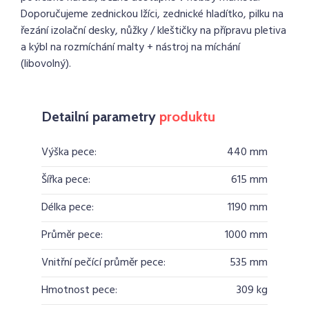
Doporučujeme zednickou lžíci, zednické hladítko, pilku na
řezání izolační desky, nůžky / kleštičky na přípravu pletiva
a kýbl na rozmíchání malty + nástroj na míchání
(libovolný).
Detailní parametry
produktu
Výška pece:
440 mm
Šířka pece:
615 mm
Délka pece:
1190 mm
Průměr pece:
1000 mm
Vnitřní pečící průměr pece:
535 mm
Hmotnost pece:
309 kg