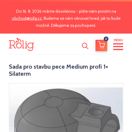
Do 16. 8. 2026 máme dovolenou - pište nám prosím na
obchod@rolig.cz
. Budeme se vám věnovat hned, jak to bude
možné. Děkujeme za pochopení.
0
MENU
Sada pro stavbu pece Medium profi 1+
Silaterm