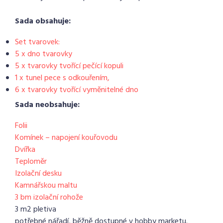
Sada obsahuje:
Set tvarovek:
5 x dno tvarovky
5 x tvarovky tvořící pečící kopuli
1 x tunel pece s odkouřením,
6 x tvarovky tvořící vyměnitelné dno
Sada neobsahuje:
Folii
Komínek – napojení kouřovodu
Dvířka
Teploměr
Izolační desku
Kamnářskou maltu
3 bm izolační rohože
3 m2 pletiva
potřebné nářadí, běžně dostupné v hobby marketu.