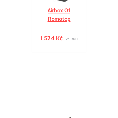
Airbox 01
Romotop
1 524 Kč
vč. DPH