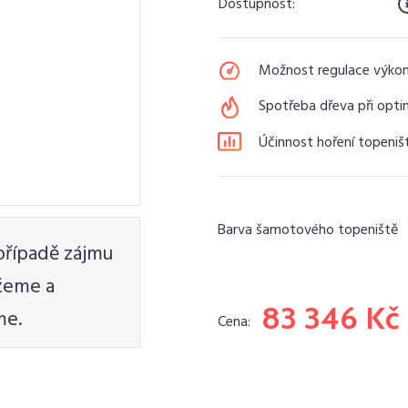
Dostupnost:
Možnost regulace výko
Spotřeba dřeva při opti
Účinnost hoření topeniš
Barva šamotového topeniště
případě zájmu
žeme a
83 346 Kč
me.
Cena: