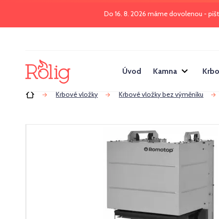
Do 16. 8. 2026 máme dovolenou - piš
Úvod
Kamna
Krbo
Úvod
Krbové vložky
Krbové vložky bez výměníku