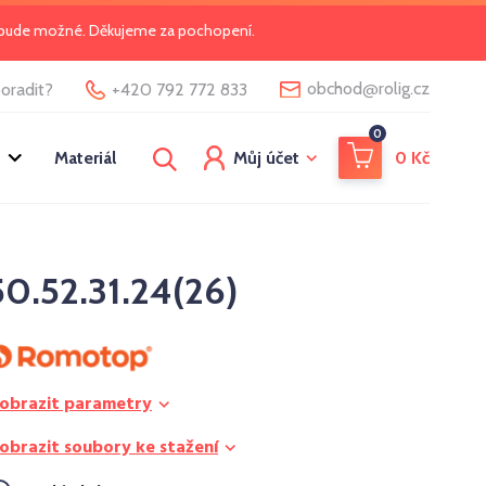
o bude možné. Děkujeme za pochopení.
@
obchod
rolig.cz
oradit?
+420 792 772 833
0
Materiál
Můj účet
0
Kč
0.52.31.24(26)
obrazit parametry
obrazit soubory ke stažení