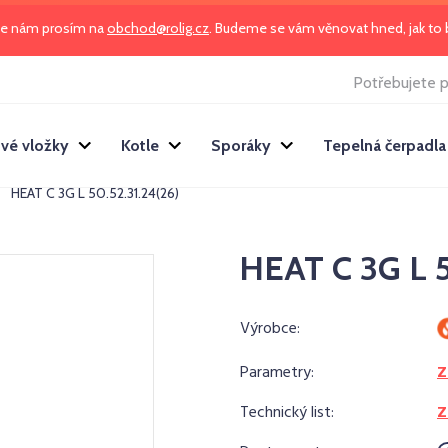
te nám prosím na
obchod@rolig.cz
. Budeme se vám věnovat hned, jak t
Potřebujete p
vé vložky
Kotle
Sporáky
Tepelná čerpadla
HEAT C 3G L 50.52.31.24(26)
HEAT C 3G L 5
Výrobce:
Parametry:
Z
Technický list:
Z