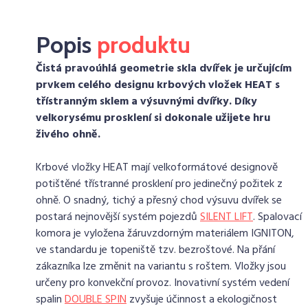
Popis
produktu
Čistá pravoúhlá geometrie skla dvířek je určujícím
prvkem celého designu krbových vložek HEAT s
třístranným sklem a výsuvnými dvířky. Díky
velkorysému prosklení si dokonale užijete hru
živého ohně.
Krbové vložky HEAT mají velkoformátové designově
potištěné třístranné prosklení pro jedinečný požitek z
ohně. O snadný, tichý a přesný chod výsuvu dvířek se
postará nejnovější systém pojezdů
SILENT LIFT
. Spalovací
komora je vyložena žáruvzdorným materiálem IGNITON,
ve standardu je topeniště tzv. bezroštové. Na přání
zákazníka lze změnit na variantu s roštem. Vložky jsou
určeny pro konvekční provoz. Inovativní systém vedení
spalin
DOUBLE SPIN
zvyšuje účinnost a ekologičnost