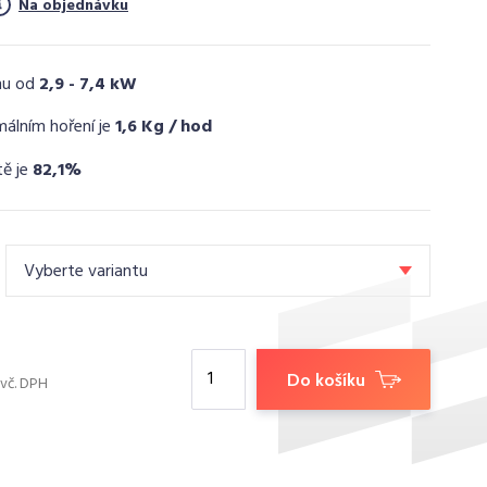
Na objednávku
nu od
2,9 - 7,4 kW
málním hoření je
1,6 Kg / hod
tě je
82,1%
Vyberte variantu
Do košíku
vč. DPH