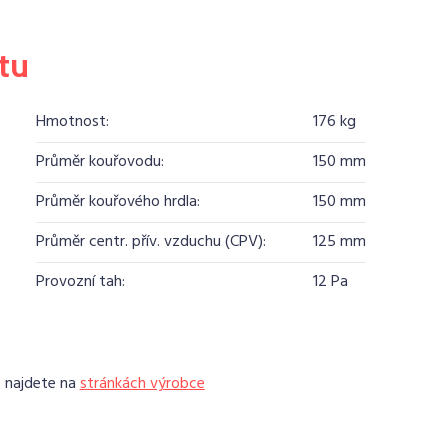
tu
Hmotnost:
176 kg
Průměr kouřovodu:
150 mm
Průměr kouřového hrdla:
150 mm
Průměr centr. přív. vzduchu (CPV):
125 mm
Provozní tah:
12 Pa
e najdete na
stránkách výrobce