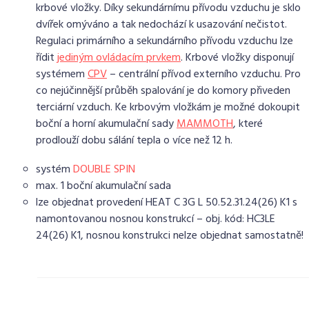
krbové vložky. Díky sekundárnímu přívodu vzduchu je sklo
dvířek omýváno a tak nedochází k usazování nečistot.
Regulaci primárního a sekundárního přívodu vzduchu lze
řídit
jediným ovládacím prvkem
. Krbové vložky disponují
systémem
CPV
– centrální přívod externího vzduchu. Pro
co nejúčinnější průběh spalování je do komory přiveden
terciární vzduch. Ke krbovým vložkám je možné dokoupit
boční a horní akumulační sady
MAMMOTH
, které
prodlouží dobu sálání tepla o více než 12 h.
systém
DOUBLE SPIN
max. 1 boční akumulační sada
lze objednat provedení HEAT C 3G L 50.52.31.24(26) K1 s
namontovanou nosnou konstrukcí – obj. kód: HC3LE
24(26) K1, nosnou konstrukci nelze objednat samostatně!