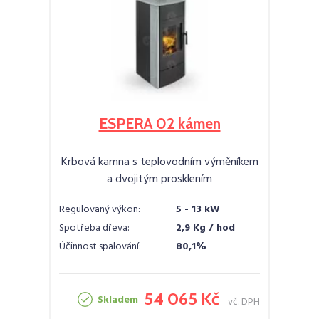
ESPERA 02 kámen
Krbová kamna s teplovodním výměníkem
a dvojitým prosklením
Regulovaný výkon:
5 - 13 kW
Spotřeba dřeva:
2,9 Kg / hod
Účinnost spalování:
80,1%
54 065 Kč
Skladem
vč. DPH