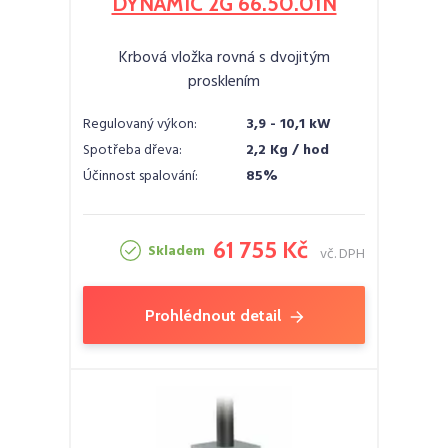
DYNAMIC 2G 66.50.01N
Krbová vložka rovná s dvojitým
prosklením
Regulovaný výkon:
3,9 - 10,1 kW
Spotřeba dřeva:
2,2 Kg / hod
Účinnost spalování:
85%
61 755 Kč
Skladem
vč. DPH
Prohlédnout detail