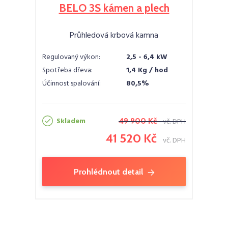
BELO 3S kámen a plech
Průhledová krbová kamna
Regulovaný výkon:
2,5 - 6,4 kW
Spotřeba dřeva:
1,4 Kg / hod
Účinnost spalování:
80,5%
Skladem
49 900 Kč
vč. DPH
41 520 Kč
vč. DPH
Prohlédnout detail