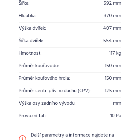
Šířka:
592 mm
Hloubka:
370 mm
Výška dvířek:
407 mm
Šířka dvířek:
554 mm
Hmotnost:
117 kg
Průměr kouřovodu:
150 mm
Průměr kouřového hrdla:
150 mm
Průměr centr. přív. vzduchu (CPV):
125 mm
Výška osy zadního vývodu:
mm
Provozní tah:
10 Pa
Další parametry a informace najdete na