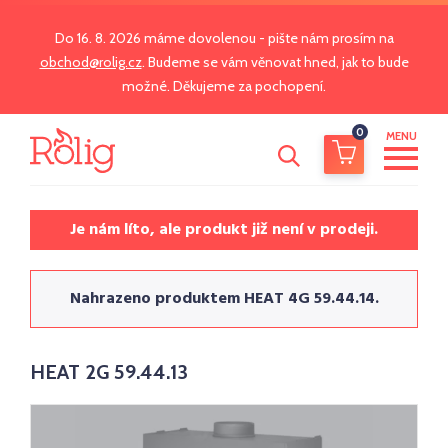
Do 16. 8. 2026 máme dovolenou - pište nám prosím na
obchod@rolig.cz
. Budeme se vám věnovat hned, jak to bude
možné. Děkujeme za pochopení.
0
MENU
Je nám líto, ale produkt již není v prodeji.
Nahrazeno produktem HEAT 4G 59.44.14.
HEAT 2G 59.44.13