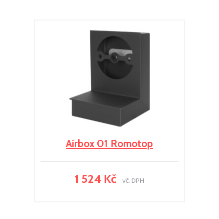
Airbox 01 Romotop
1 524 Kč
vč. DPH