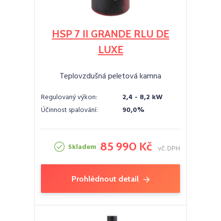
HSP 7 II GRANDE RLU DE
LUXE
Teplovzdušná peletová kamna
Regulovaný výkon:
2,4 - 8,2 kW
Účinnost spalování:
90,0%
85 990 Kč
Skladem
vč. DPH
Prohlédnout detail