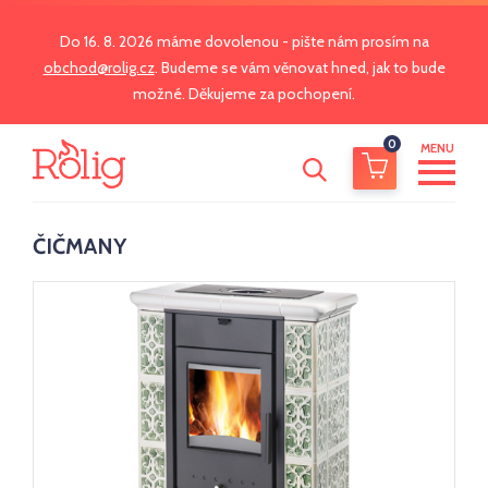
Do 16. 8. 2026 máme dovolenou - pište nám prosím na
obchod@rolig.cz
. Budeme se vám věnovat hned, jak to bude
možné. Děkujeme za pochopení.
0
MENU
ČIČMANY