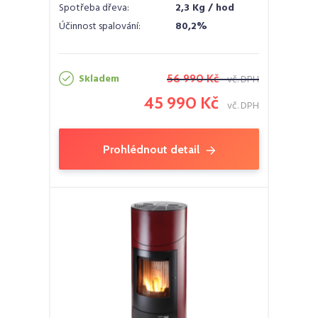
Spotřeba dřeva:
2,3 Kg / hod
Účinnost spalování:
80,2%
Skladem
56 990 Kč
vč. DPH
45 990 Kč
vč. DPH
Prohlédnout detail