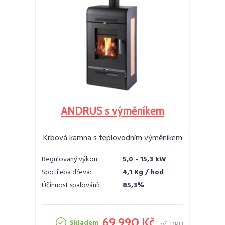
ANDRUS s výměníkem
Krbová kamna s teplovodním výměníkem
Regulovaný výkon:
5,0 - 15,3 kW
Spotřeba dřeva:
4,1 Kg / hod
Účinnost spalování:
85,3%
69 990 Kč
Skladem
vč. DPH