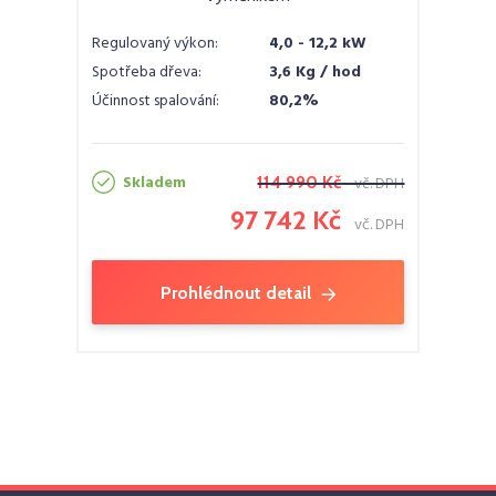
Regulovaný výkon:
4,0 - 12,2 kW
Spotřeba dřeva:
3,6 Kg / hod
Účinnost spalování:
80,2%
Skladem
114 990 Kč
vč. DPH
97 742 Kč
vč. DPH
Prohlédnout detail