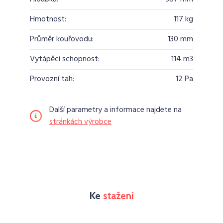
Hmotnost:
117 kg
Průměr kouřovodu:
130 mm
Vytápěcí schopnost:
114 m3
Provozní tah:
12 Pa
Další parametry a informace najdete na
stránkách výrobce
Ke
stažení