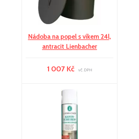
Nádoba na popel s víkem 24l,
antracit Lienbacher
1 007 Kč
vč. DPH