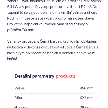
zaberou svou hloubkou jen 35 cm do prostoru. Mají výkon
3
6,3 kW a v pohodě vytopí prostor o velikosti 114 m
. Do
topeniště se vejdou polena o maximální velikosti 33 cm.
Pod ním můžete ještě využít prostor na složení dřeva.
Pro vrchní napojení kouřovodu vám stačí trubky o
průměru 130 mm.
Varianty provedení: Černá barva s kachlovým obkladem
na bocích v dekoru slonová kost-olivová / Černá barva s
kachlovým obkladem na bocích v dekoru slonová kost-
hnědá
Detailní parametry
produktu
Výška:
956 mm
Šířka:
622 mm
Hloubka:
387 mm