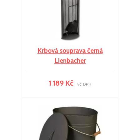
Krbová souprava černá
Lienbacher
1 189 Kč
vč. DPH