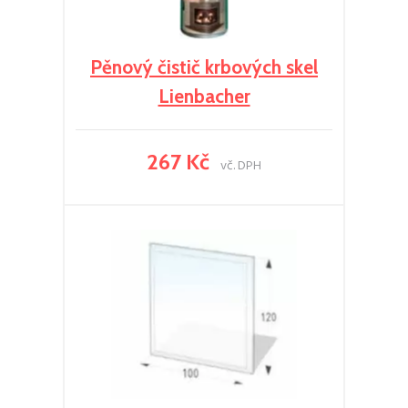
Pěnový čistič krbových skel
Lienbacher
267 Kč
vč. DPH