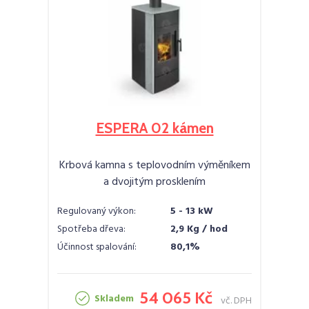
ESPERA 02 kámen
Krbová kamna s teplovodním výměníkem
a dvojitým prosklením
Regulovaný výkon:
5 - 13 kW
Spotřeba dřeva:
2,9 Kg / hod
Účinnost spalování:
80,1%
54 065 Kč
Skladem
vč. DPH