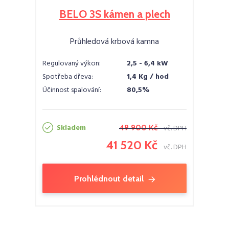
BELO 3S kámen a plech
Průhledová krbová kamna
Regulovaný výkon:
2,5 - 6,4 kW
Spotřeba dřeva:
1,4 Kg / hod
Účinnost spalování:
80,5%
Skladem
49 900 Kč
vč. DPH
41 520 Kč
vč. DPH
Prohlédnout detail