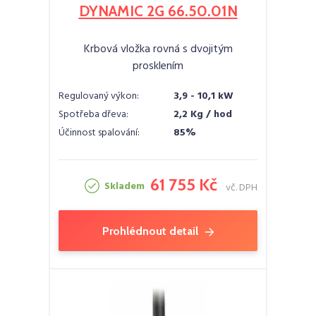
DYNAMIC 2G 66.50.01N
Krbová vložka rovná s dvojitým
prosklením
Regulovaný výkon:
3,9 - 10,1 kW
Spotřeba dřeva:
2,2 Kg / hod
Účinnost spalování:
85%
61 755 Kč
Skladem
vč. DPH
Prohlédnout detail