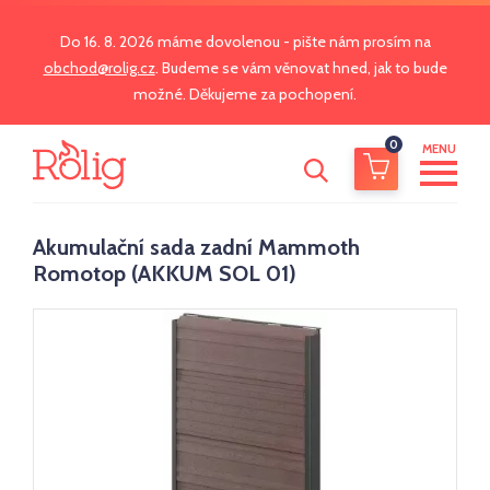
Do 16. 8. 2026 máme dovolenou - pište nám prosím na
obchod@rolig.cz
. Budeme se vám věnovat hned, jak to bude
možné. Děkujeme za pochopení.
0
MENU
Akumulační sada zadní Mammoth
Romotop (AKKUM SOL 01)