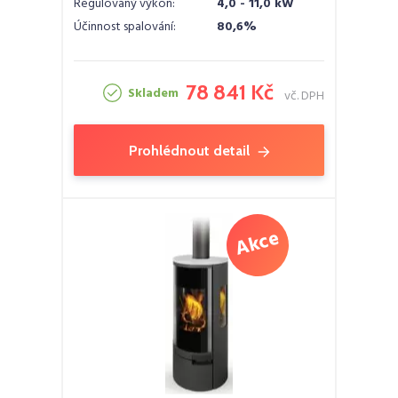
Regulovaný výkon:
4,0 - 11,0 kW
Účinnost spalování:
80,6%
78 841 Kč
Skladem
vč. DPH
Prohlédnout detail