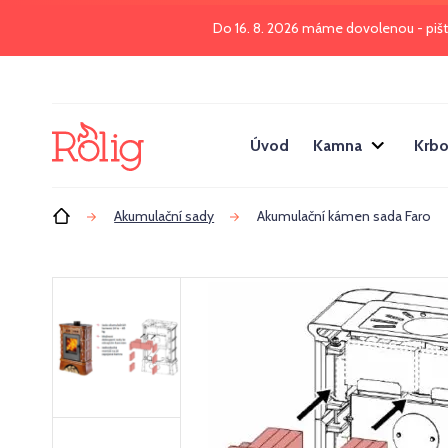
Do 16. 8. 2026 máme dovolenou - piš
Úvod
Kamna
Krbo
Úvod
Akumulační sady
Akumulační kámen sada Faro