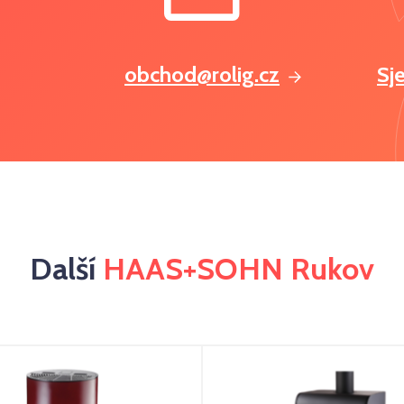
obchod@rolig.cz
Sj
Další
HAAS+SOHN Rukov