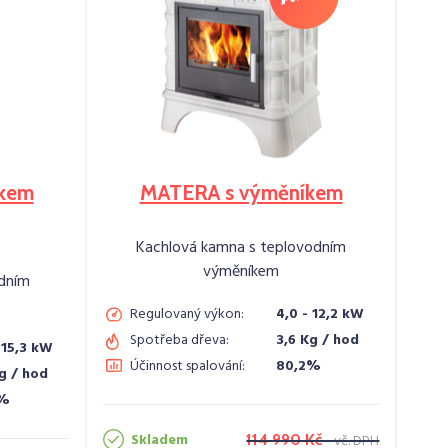
kem
MATERA s výměníkem
Kachlová kamna s teplovodním
výměníkem
dním
Regulovaný výkon:
4,0 - 12,2 kW
Spotřeba dřeva:
3,6 Kg / hod
 15,3 kW
Účinnost spalování:
80,2%
Kg / hod
3%
Skladem
114 990 Kč
vč. DPH