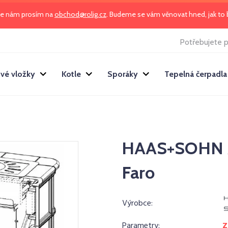
te nám prosím na
obchod@rolig.cz
. Budeme se vám věnovat hned, jak t
Potřebujete p
vé vložky
Kotle
Sporáky
Tepelná čerpadla
HAAS+SOHN A
Faro
Výrobce:
Parametry:
Z