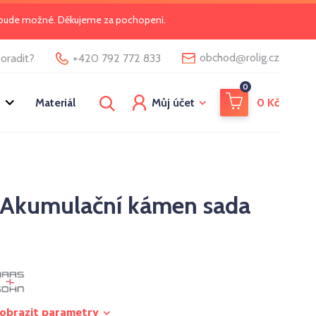
o bude možné. Děkujeme za pochopení.
@
obchod
rolig.cz
oradit?
+420 792 772 833
0
Materiál
Můj účet
0
Kč
kumulační kámen sada
obrazit parametry