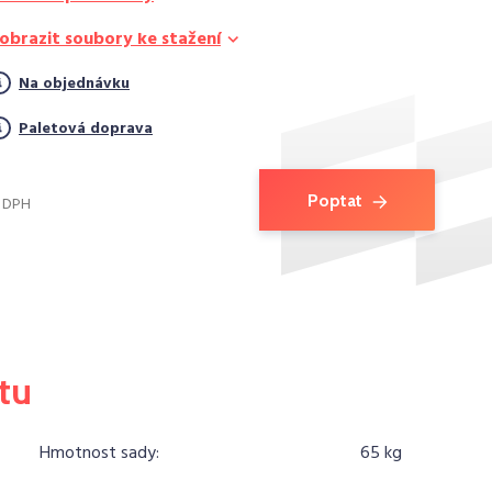
obrazit soubory ke stažení
Na objednávku
Paletová doprava
Poptat
. DPH
tu
Hmotnost sady:
65 kg