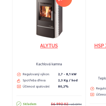
ALYTUS
HSP 
Kachlová kamna
Regulovaný výkon:
2,7 - 8,1 kW
Tepl
Spotřeba dřeva:
2,3 Kg / hod
Účinnost spalování:
80,2%
Regulo
Účinno
Skladem
56 990 Kč
vč. DPH