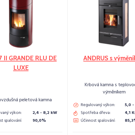
7 II GRANDE RLU DE
ANDRUS s výmění
LUXE
Krbová kamna s teplovo
výměníkem
ovzdušná peletová kamna
Regulovaný výkon:
5,0 -
vaný výkon:
2,4 - 8,2 kW
Spotřeba dřeva:
4,1 
st spalování:
90,0%
Účinnost spalování:
85,